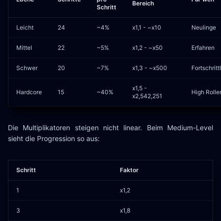
Bereich
Schritt
Leicht
24
~4%
x1,1 - ~x10
Neulinge
Mittel
22
~5%
x1,2 - ~x50
Erfahren
Schwer
20
~7%
x1,3 - ~x500
Fortschritt
x1,5 -
Hardcore
15
~40%
High Rolle
x2,542,251
Die Multiplikatoren steigen nicht linear. Beim Medium-Level
sieht die Progression so aus:
Schritt
Faktor
1
x1,2
3
x1,8