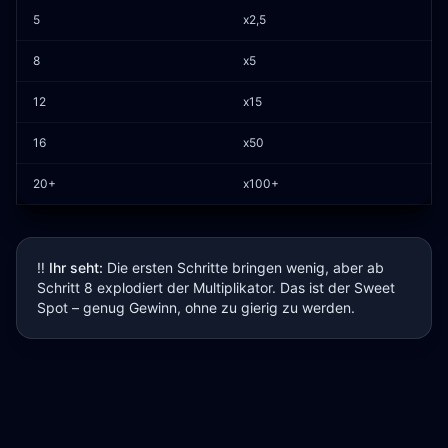
5
x2,5
8
x5
12
x15
16
x50
20+
x100+
‼️
Ihr seht:
Die ersten Schritte bringen wenig, aber ab
Schritt 8 explodiert der Multiplikator. Das ist der Sweet
Spot – genug Gewinn, ohne zu gierig zu werden.