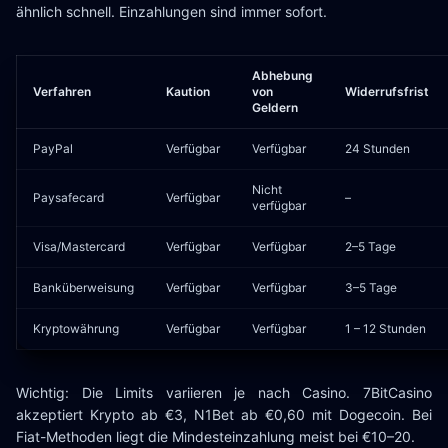
ähnlich schnell. Einzahlungen sind immer sofort.
Abhebung
Verfahren
Kaution
von
Widerrufsfrist
Geldern
PayPal
Verfügbar
Verfügbar
24 Stunden
Nicht
Paysafecard
Verfügbar
–
verfügbar
Visa/Mastercard
Verfügbar
Verfügbar
2–5 Tage
Banküberweisung
Verfügbar
Verfügbar
3–5 Tage
Kryptowährung
Verfügbar
Verfügbar
1 – 12 Stunden
Wichtig: Die Limits variieren je nach Casino. 7BitCasino
akzeptiert Krypto ab €3, N1Bet ab €0,60 mit Dogecoin. Bei
Fiat-Methoden liegt die Mindesteinzahlung meist bei €10–20.