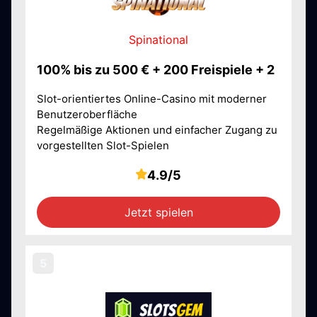
Spinational
100% bis zu 500 € + 200 Freispiele + 2
Slot-orientiertes Online-Casino mit moderner
Benutzeroberfläche
Regelmäßige Aktionen und einfacher Zugang zu
vorgestellten Slot-Spielen
4.9/5
Jetzt spielen