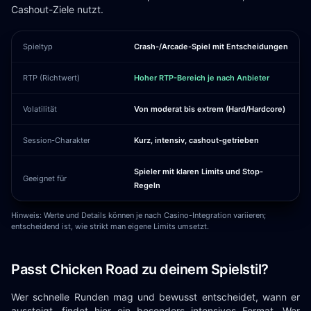
Cashout-Ziele nutzt.
Spieltyp
Crash-/Arcade-Spiel mit Entscheidungen
RTP (Richtwert)
Hoher RTP-Bereich je nach Anbieter
Volatilität
Von moderat bis extrem (Hard/Hardcore)
Session-Charakter
Kurz, intensiv, cashout-getrieben
Spieler mit klaren Limits und Stop-
Geeignet für
Regeln
Hinweis: Werte und Details können je nach Casino-Integration variieren;
entscheidend ist, wie strikt man eigene Limits umsetzt.
Passt Chicken Road zu deinem Spielstil?
Wer schnelle Runden mag und bewusst entscheidet, wann er
aussteigt, findet hier ein besonders intensives Format. Wer