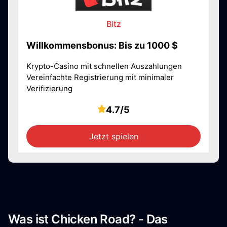
Bitz
Willkommensbonus: Bis zu 1000 $
Krypto-Casino mit schnellen Auszahlungen
Vereinfachte Registrierung mit minimaler
Verifizierung
4.7/5
Jetzt spielen
Was ist Chicken Road? - Das