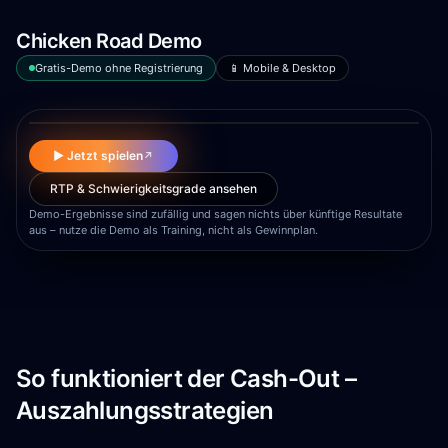
Chicken Road Demo
Gratis-Demo ohne Registrierung
📱 Mobile & Desktop
▶
▶ Jetzt spielen
↗
RTP & Schwierigkeitsgrade ansehen
Demo-Ergebnisse sind zufällig und sagen nichts über künftige Resultate
aus – nutze die Demo als Training, nicht als Gewinnplan.
So funktioniert der Cash-Out –
Auszahlungsstrategien