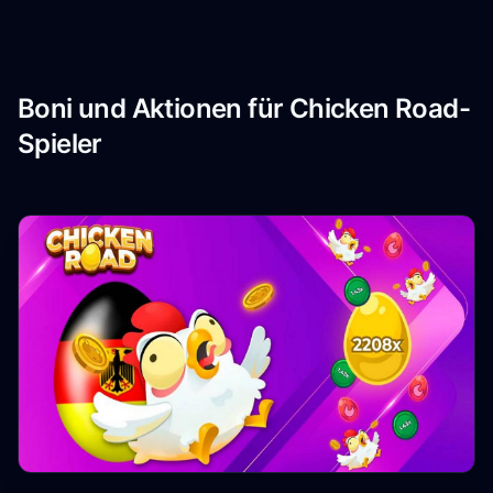
Boni und Aktionen für Chicken Road-
Spieler