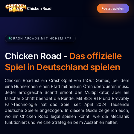
Chicken Road
Jetzt spielen
CRASH ARCADE MIT HOHEM RTP
Chicken Road -
Das offizielle
Spiel in Deutschland spielen
Chicken Road ist ein Crash-Spiel von InOut Games, bei dem
eine Hühnerchen einen Pfad mit heißen Öfen überqueren muss.
Jeder erfolgreiche Schritt erhöht den Multiplikator, aber ein
falscher Schritt beendet die Runde. Mit 98% RTP und Provably
Fair-Technologie hat das Spiel seit April 2024 Tausende
deutsche Spieler angezogen. In diesem Guide zeige ich euch,
wo ihr Chicken Road legal spielen könnt, wie die Mechanik
funktioniert und welche Strategien beim Auszahlen helfen.