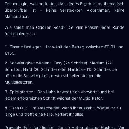
Technologie, was bedeutet, dass jedes Ergebnis mathematisch
überprüfbar ist – keine versteckten Algorithmen, keine
Manipulation.
Wie spielt man Chicken Road? Die vier Phasen jeder Runde
funktionieren so:
Einsatz festlegen – Ihr wählt den Betrag zwischen €0,01 und
€150.
Schwierigkeit wählen – Easy (24 Schritte), Medium (22
Schritte), Hard (20 Schritte) oder Hardcore (15 Schritte). Je
höher die Schwierigkeit, desto schneller steigen die
Multiplikatoren.
Spiel starten – Das Huhn bewegt sich vorwärts, und bei
jedem erfolgreichen Schritt wächst der Multiplikator.
Cash Out – Ihr entscheidet, wann ihr auszahlt. Wartet ihr zu
lange und trefft eine Falle, verliert ihr alles.
Provably Fair funktioniert über kryptografische Hashes. Vor