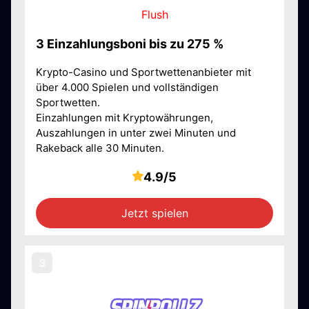
Flush
3 Einzahlungsboni bis zu 275 %
Krypto-Casino und Sportwettenanbieter mit
über 4.000 Spielen und vollständigen
Sportwetten.
Einzahlungen mit Kryptowährungen,
Auszahlungen in unter zwei Minuten und
Rakeback alle 30 Minuten.
4.9/5
Jetzt spielen